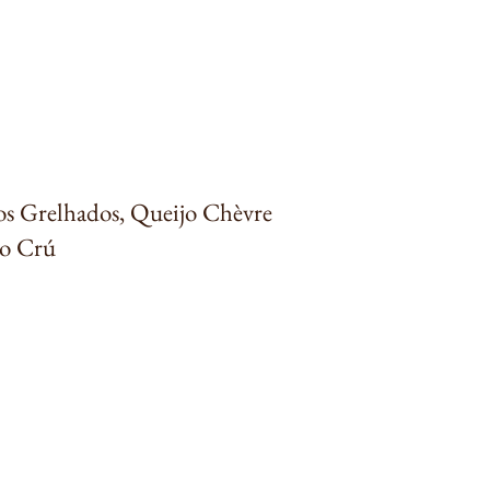
os Grelhados, Queijo Chèvre
to Crú