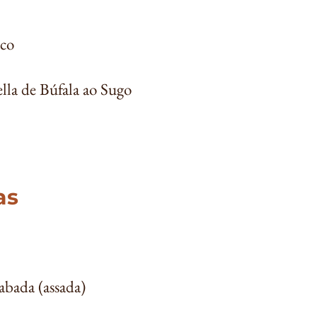
uco
lla de Búfala ao Sugo
as
abada (assada)