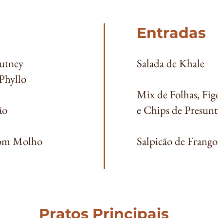
Entradas
hutney
Salada de Khale
Phyllo
Mix de Folhas, Fig
ão
e Chips de Presun
com Molho
Salpicão de Frango
Pratos Principais