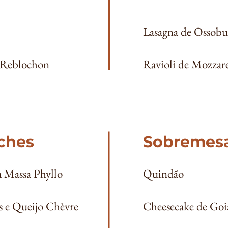
Lasagna de Ossob
 Reblochon​
Ravioli de Mozzare
iches
Sobremes
a Massa Phyllo
Quindão
s e Queijo Chèvre
Cheesecake de Goi