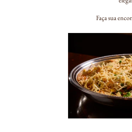
elegâ
Faça sua encom