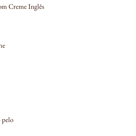
om Creme Inglês
he
 pelo