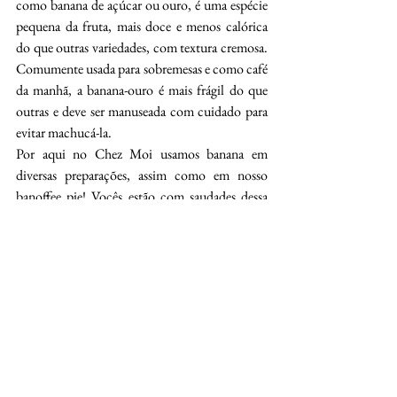
como banana de açúcar ou ouro, é uma espécie 
pequena da fruta, mais doce e menos calórica 
do que outras variedades, com textura cremosa. 
Comumente usada para sobremesas e como café 
da manhã, a banana-ouro é mais frágil do que 
outras e deve ser manuseada com cuidado para 
evitar machucá-la.
Por aqui no Chez Moi usamos banana em 
diversas preparações, assim como em nosso 
banoffee pie! Vocês estão com saudades dessa 
sobremesa? Ela sempre aparece em nosso menu, 
preste atenção e não deixe de experimentar!
Merci