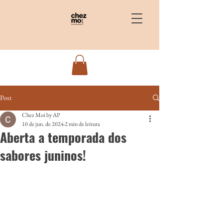
Post
Chez Moi by AP
10 de jun. de 2024
2 min de leitura
Aberta a temporada dos
sabores juninos!